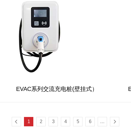
EVAC系列交流充电桩(壁挂式）
1
2
3
4
5
6
…